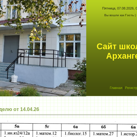
Пятница, 07.08.2026, 0
Вы вошли как
Гость
| 
Сайт шк
Арханг
Главная
|
Регист
елю от 14.04.26