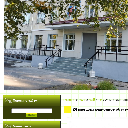
Главная
»
2021
»
Май
»
19
» 24 мая дистанц
Поиск по сайту
24 мая дистанционное обуче
Меню сайта