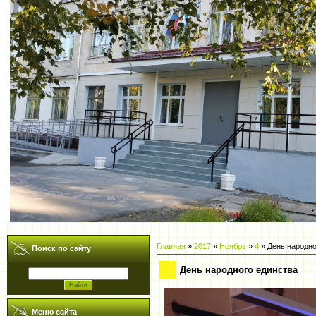
Главная
»
2017
»
Ноябрь
»
4
» День народно
Поиск по сайту
День народного единства
Меню сайта