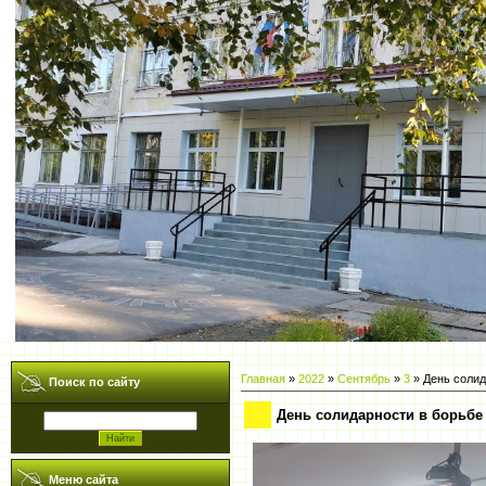
Главная
»
2022
»
Сентябрь
»
3
» День солид
Поиск по сайту
День солидарности в борьбе
Меню сайта