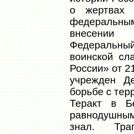
о жертвах 
федераль
внесени
Федеральн
воинской сл
России» от 2
учрежден Д
борьбе с тер
Теракт в Б
равнодушным
знал. Тра