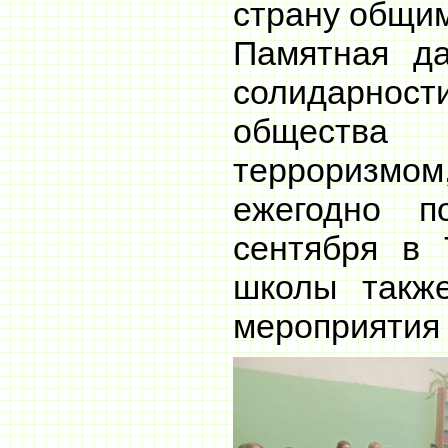
страну общим
Памятная д
солидарнос
обществ
терроризм
ежегодно п
сентября в 
школы такж
мероприятия 