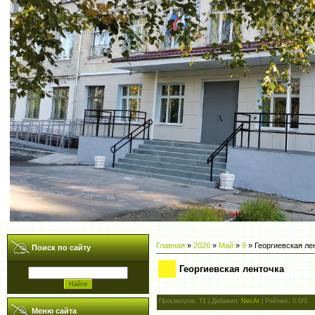
Главная
»
2026
»
Май
»
9
» Георгиевская ле
Поиск по сайту
Георгиевская ленточка
Просмотров
: 71 |
Добавил
:
NecAr
|
Рейтинг
:
0.0
/
0
Меню сайта