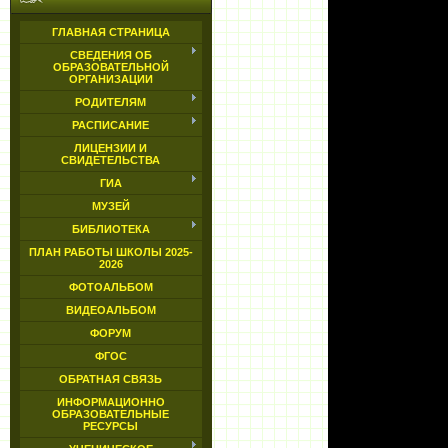
ГЛАВНАЯ СТРАНИЦА
СВЕДЕНИЯ ОБ
ОБРАЗОВАТЕЛЬНОЙ
ОРГАНИЗАЦИИ
РОДИТЕЛЯМ
РАСПИСАНИЕ
ЛИЦЕНЗИИ И
СВИДЕТЕЛЬСТВА
ГИА
МУЗЕЙ
БИБЛИОТЕКА
ПЛАН РАБОТЫ ШКОЛЫ 2025-
2026
ФОТОАЛЬБОМ
ВИДЕОАЛЬБОМ
ФОРУМ
ФГОС
ОБРАТНАЯ СВЯЗЬ
ИНФОРМАЦИОННО
ОБРАЗОВАТЕЛЬНЫЕ
РЕСУРСЫ