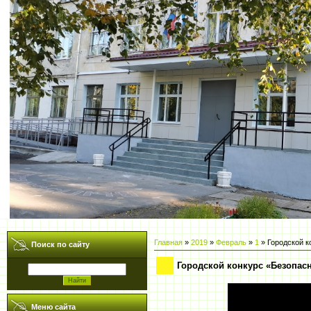
Главная
»
2019
»
Февраль
»
1
» Городской к
Поиск по сайту
Городской конкурс «Безопас
Меню сайта