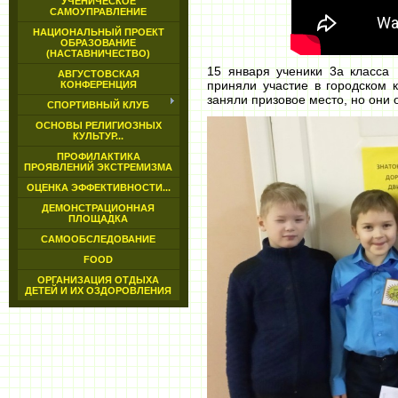
УЧЕНИЧЕСКОЕ
САМОУПРАВЛЕНИЕ
НАЦИОНАЛЬНЫЙ ПРОЕКТ
ОБРАЗОВАНИЕ
(НАСТАВНИЧЕСТВО)
15
января ученики 3а класса
АВГУСТОВСКАЯ
приняли участие в городском 
КОНФЕРЕНЦИЯ
заняли призовое место, но они 
СПОРТИВНЫЙ КЛУБ
ОСНОВЫ РЕЛИГИОЗНЫХ
КУЛЬТУР...
ПРОФИЛАКТИКА
ПРОЯВЛЕНИЙ ЭКСТРЕМИЗМА
ОЦЕНКА ЭФФЕКТИВНОСТИ...
ДЕМОНСТРАЦИОННАЯ
ПЛОЩАДКА
САМООБСЛЕДОВАНИЕ
FOOD
ОРГАНИЗАЦИЯ ОТДЫХА
ДЕТЕЙ И ИХ ОЗДОРОВЛЕНИЯ