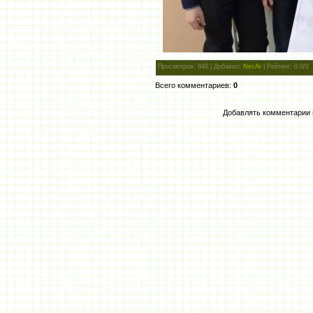
Просмотров
: 848 |
Добавил
:
NecAr
|
Рейтинг
:
0.0
/
0
Всего комментариев
:
0
Добавлять комментарии 