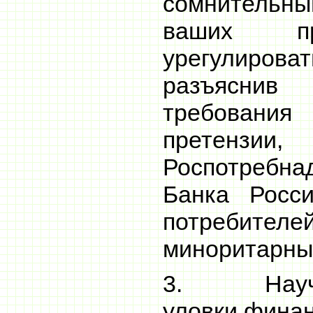
сомнительн
ваших пр
урегулир
разъясни
требован
претензии,
Роспотребн
Банка Росс
потребителей
миноритарны
3. Научит
уловки фина