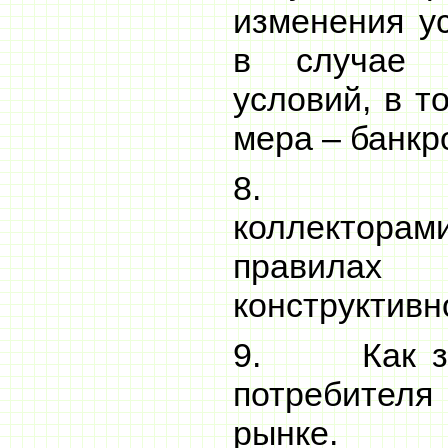
изменения у
в случае 
условий, в т
мера – банкр
8. Как
коллекторам
правилах
конструктивн
9. Как защ
потребите
рынке.