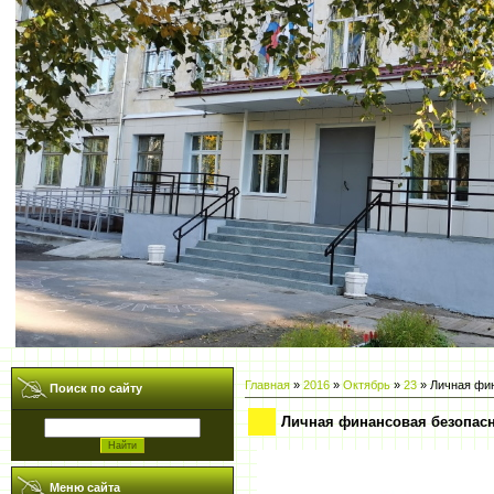
Главная
»
2016
»
Октябрь
»
23
» Личная фи
Поиск по сайту
Личная финансовая безопас
Меню сайта