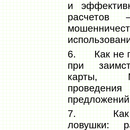
и эффектив
расчетов 
мошенн
использовани
6. Как не п
при заимст
карты, 
проведе
предложений
7. Как вы
ловушки: р