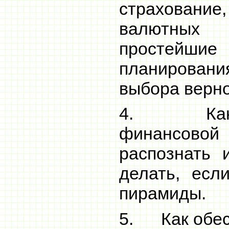
страховани
валютных
простей
планирова
выбора верно
4. Как н
финансово
распознать 
делать, есл
пирамиды.
5. Как обес