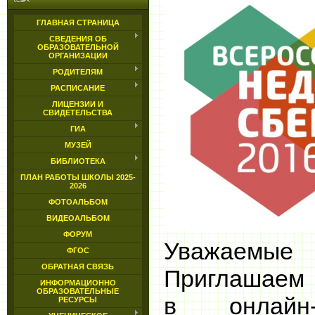
ГЛАВНАЯ СТРАНИЦА
СВЕДЕНИЯ ОБ
ОБРАЗОВАТЕЛЬНОЙ
ОРГАНИЗАЦИИ
РОДИТЕЛЯМ
РАСПИСАНИЕ
ЛИЦЕНЗИИ И
СВИДЕТЕЛЬСТВА
ГИА
МУЗЕЙ
БИБЛИОТЕКА
ПЛАН РАБОТЫ ШКОЛЫ 2025-
2026
ФОТОАЛЬБОМ
ВИДЕОАЛЬБОМ
ФОРУМ
Уважаемые
ФГОС
ОБРАТНАЯ СВЯЗЬ
Приглашаем 
ИНФОРМАЦИОННО
ОБРАЗОВАТЕЛЬНЫЕ
в онлайн-
РЕСУРСЫ