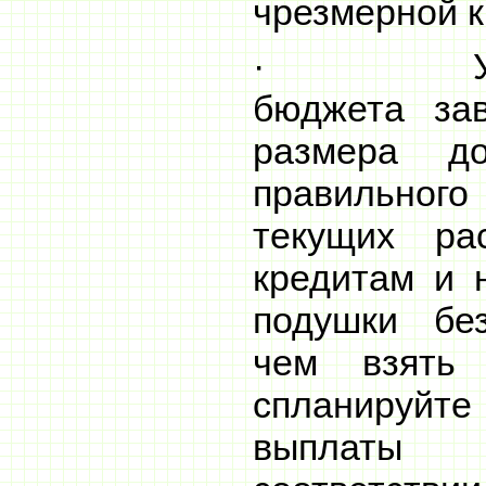
чрезмерной к
· Устойч
бюджета за
размера д
правильно
текущих ра
кредитам и 
подушки бе
чем взять 
спланиру
выплаты