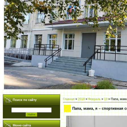
Главная
»
2018
»
Февраль
»
19
» Папа, мама
Поиск по сайту
Папа, мама, я – спортивная 
Меню сайта