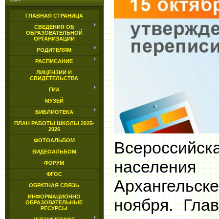
ГЛАВНАЯ СТРАНИЦА
СВЕДЕНИЯ ОБ
ОБРАЗОВАТЕЛЬНОЙ
ОРГАНИЗАЦИИ
РОДИТЕЛЯМ
РАСПИСАНИЕ
ЛИЦЕНЗИИ И
СВИДЕТЕЛЬСТВА
ГИА
МУЗЕЙ
БИБЛИОТЕКА
ПЛАН РАБОТЫ ШКОЛЫ 2025-
2026
ФОТОАЛЬБОМ
Всероссийск
ВИДЕОАЛЬБОМ
населен
ФОРУМ
ФГОС
Архангельске
ОБРАТНАЯ СВЯЗЬ
ИНФОРМАЦИОННО
ноября. Гла
ОБРАЗОВАТЕЛЬНЫЕ
РЕСУРСЫ