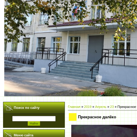
Главная
»
2019
»
Апрель
»
23
» Прекрасное 
Поиск по сайту
Прекрасное далёко
Меню сайта