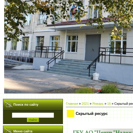
Главная
»
2021
»
Январь
»
16
» Скрытый ре
Поиск по сайту
Скрытый ресурс
Меню сайта