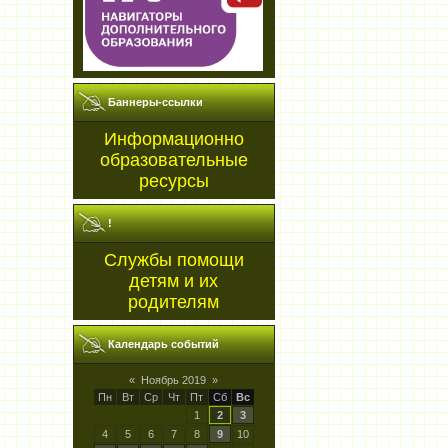
Баннеры-ссылки
Информационно
образовательные
ресурсы
!
Службы помощи
детям и их
родителям
Календарь событий
«
Ноябрь 2019
»
Пн
Вт
Ср
Чт
Пт
Сб
Вс
1
2
3
4
5
6
7
8
9
10