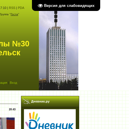
Версия для слабовидящих
7:10 |
RSS
|
PDA
Группа "
Гости
"
олы №30
ельск
рация
|
Вход
Дневник.ру
20:43