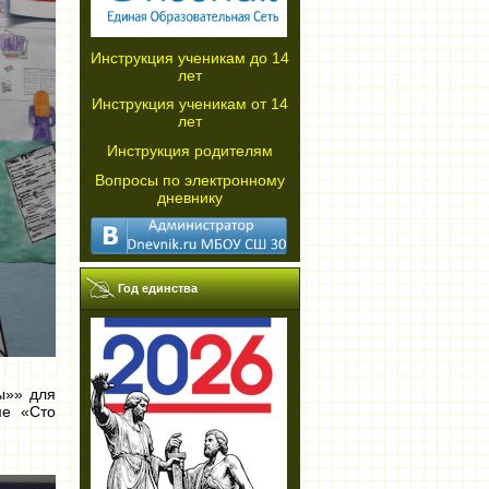
Инструкция ученикам до 14
лет
Инструкция ученикам от 14
лет
Инструкция родителям
Вопросы по электронному
дневнику
Год единства
ы»» для
ме «Сто