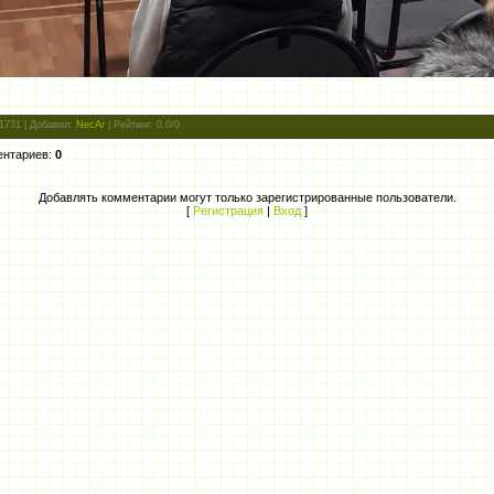
 1731 |
Добавил
:
NecAr
|
Рейтинг
:
0.0
/
0
ентариев
:
0
Добавлять комментарии могут только зарегистрированные пользователи.
[
Регистрация
|
Вход
]