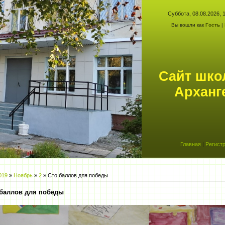
Суббота, 08.08.2026, 1
Вы вошли как
Гость
| 
Сайт шк
Арханг
Главная
|
Регист
019
»
Ноябрь
»
2
» Сто баллов для победы
 баллов для победы