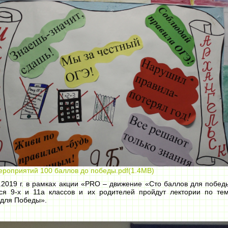
ероприятий 100 баллов до победы.pdf(1.4MB)
.2019 г. в рамках акции «PRO – движение «Сто баллов для побед
ся 9-х и 11а классов и их родителей пройдут лектории по те
 для Победы».