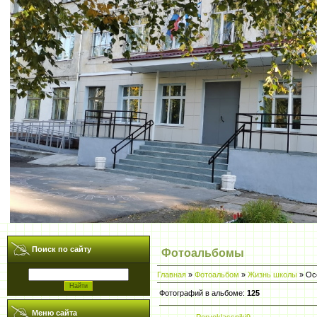
Поиск по сайту
Фотоальбомы
Главная
»
Фотоальбом
»
Жизнь школы
» Ос
Фотографий в альбоме
:
125
Меню сайта