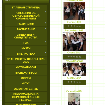
Pervoklassniki9
ГЛАВНАЯ СТРАНИЦА
СВЕДЕНИЯ ОБ
ОБРАЗОВАТЕЛЬНОЙ
ОРГАНИЗАЦИИ
Осень 2014
РОДИТЕЛЯМ
РАСПИСАНИЕ
Pervoklassniki6
ЛИЦЕНЗИИ И
СВИДЕТЕЛЬСТВА
ГИА
МУЗЕЙ
Осень 2014
БИБЛИОТЕКА
ПЛАН РАБОТЫ ШКОЛЫ 2025-
Pervoklassniki3
2026
ФОТОАЛЬБОМ
ВИДЕОАЛЬБОМ
Осень 2014
ФОРУМ
ФГОС
ОБРАТНАЯ СВЯЗЬ
Osennii bal15
ИНФОРМАЦИОННО
ОБРАЗОВАТЕЛЬНЫЕ
РЕСУРСЫ