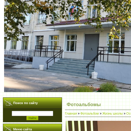
Поиск по сайту
Фотоальбомы
Главная
»
Фотоальбом
»
Жизнь школы
»
Ос
Меню сайта