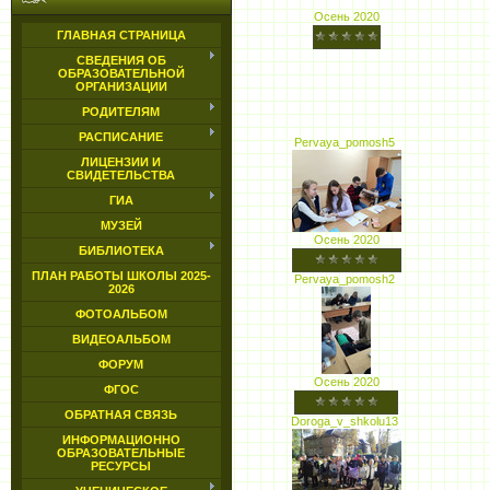
Осень 2020
ГЛАВНАЯ СТРАНИЦА
СВЕДЕНИЯ ОБ
ОБРАЗОВАТЕЛЬНОЙ
ОРГАНИЗАЦИИ
РОДИТЕЛЯМ
РАСПИСАНИЕ
Pervaya_pomosh5
ЛИЦЕНЗИИ И
СВИДЕТЕЛЬСТВА
ГИА
МУЗЕЙ
Осень 2020
БИБЛИОТЕКА
ПЛАН РАБОТЫ ШКОЛЫ 2025-
Pervaya_pomosh2
2026
ФОТОАЛЬБОМ
ВИДЕОАЛЬБОМ
ФОРУМ
Осень 2020
ФГОС
ОБРАТНАЯ СВЯЗЬ
Doroga_v_shkolu13
ИНФОРМАЦИОННО
ОБРАЗОВАТЕЛЬНЫЕ
РЕСУРСЫ