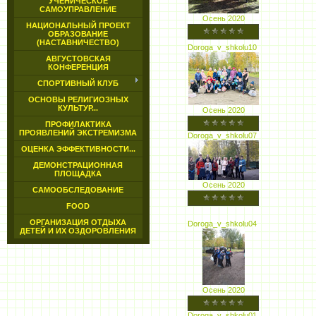
УЧЕНИЧЕСКОЕ
САМОУПРАВЛЕНИЕ
Осень 2020
НАЦИОНАЛЬНЫЙ ПРОЕКТ
ОБРАЗОВАНИЕ
(НАСТАВНИЧЕСТВО)
Doroga_v_shkolu10
АВГУСТОВСКАЯ
КОНФЕРЕНЦИЯ
СПОРТИВНЫЙ КЛУБ
ОСНОВЫ РЕЛИГИОЗНЫХ
КУЛЬТУР...
Осень 2020
ПРОФИЛАКТИКА
ПРОЯВЛЕНИЙ ЭКСТРЕМИЗМА
Doroga_v_shkolu07
ОЦЕНКА ЭФФЕКТИВНОСТИ...
ДЕМОНСТРАЦИОННАЯ
ПЛОЩАДКА
Осень 2020
САМООБСЛЕДОВАНИЕ
FOOD
ОРГАНИЗАЦИЯ ОТДЫХА
Doroga_v_shkolu04
ДЕТЕЙ И ИХ ОЗДОРОВЛЕНИЯ
Осень 2020
Doroga_v_shkolu01