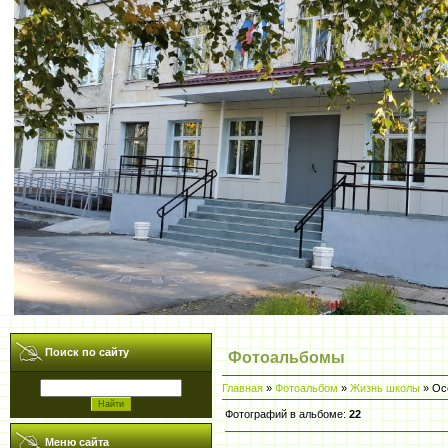
Поиск по сайту
Фотоальбомы
Главная
»
Фотоальбом
»
Жизнь школы
» Ос
Фотографий в альбоме
:
22
Меню сайта