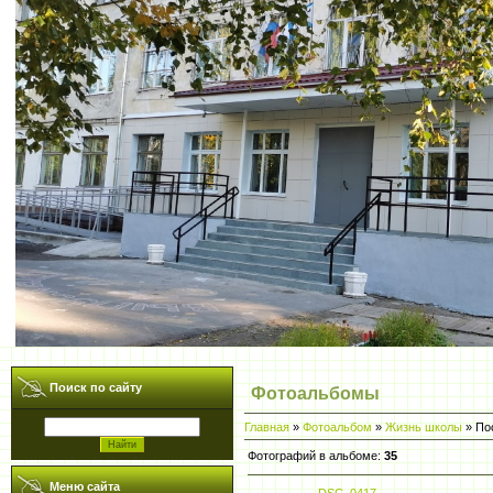
Поиск по сайту
Фотоальбомы
Главная
»
Фотоальбом
»
Жизнь школы
» По
Фотографий в альбоме
:
35
Меню сайта