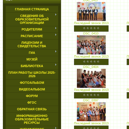
DSC_0417
ГЛАВНАЯ СТРАНИЦА
СВЕДЕНИЯ ОБ
ОБРАЗОВАТЕЛЬНОЙ
ОРГАНИЗАЦИИ
Последний звонок 2013
П
РОДИТЕЛЯМ
DSC_0410
РАСПИСАНИЕ
ЛИЦЕНЗИИ И
СВИДЕТЕЛЬСТВА
ГИА
Последний звонок 2013
П
МУЗЕЙ
БИБЛИОТЕКА
DSC_0404
ПЛАН РАБОТЫ ШКОЛЫ 2025-
2026
ФОТОАЛЬБОМ
ВИДЕОАЛЬБОМ
Последний звонок 2013
П
ФОРУМ
DSC_0397
ФГОС
ОБРАТНАЯ СВЯЗЬ
ИНФОРМАЦИОННО
ОБРАЗОВАТЕЛЬНЫЕ
РЕСУРСЫ
Последний звонок 2013
П