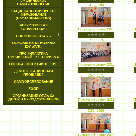
УЧЕНИЧЕСКОЕ
САМОУПРАВЛЕНИЕ
DSC_0389
НАЦИОНАЛЬНЫЙ ПРОЕКТ
ОБРАЗОВАНИЕ
(НАСТАВНИЧЕСТВО)
АВГУСТОВСКАЯ
КОНФЕРЕНЦИЯ
Последний звонок 2013
П
СПОРТИВНЫЙ КЛУБ
DSC_0376
ОСНОВЫ РЕЛИГИОЗНЫХ
КУЛЬТУР...
ПРОФИЛАКТИКА
ПРОЯВЛЕНИЙ ЭКСТРЕМИЗМА
ОЦЕНКА ЭФФЕКТИВНОСТИ...
Последний звонок 2013
П
ДЕМОНСТРАЦИОННАЯ
ПЛОЩАДКА
DSC_0371
САМООБСЛЕДОВАНИЕ
FOOD
ОРГАНИЗАЦИЯ ОТДЫХА
ДЕТЕЙ И ИХ ОЗДОРОВЛЕНИЯ
Последний звонок 2013
П
DSC_0366
Последний звонок 2013
П