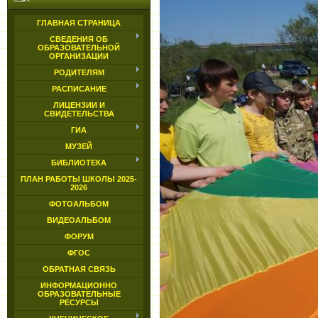
ГЛАВНАЯ СТРАНИЦА
СВЕДЕНИЯ ОБ
ОБРАЗОВАТЕЛЬНОЙ
ОРГАНИЗАЦИИ
РОДИТЕЛЯМ
РАСПИСАНИЕ
ЛИЦЕНЗИИ И
СВИДЕТЕЛЬСТВА
ГИА
МУЗЕЙ
БИБЛИОТЕКА
ПЛАН РАБОТЫ ШКОЛЫ 2025-
2026
ФОТОАЛЬБОМ
ВИДЕОАЛЬБОМ
ФОРУМ
ФГОС
ОБРАТНАЯ СВЯЗЬ
ИНФОРМАЦИОННО
ОБРАЗОВАТЕЛЬНЫЕ
РЕСУРСЫ