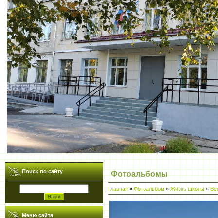
Поиск по сайту
Фотоальбомы
Главная
»
Фотоальбом
»
Жизнь школы
»
Ве
Меню сайта