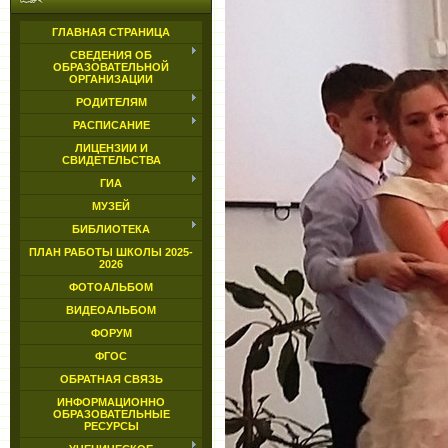
ГЛАВНАЯ СТРАНИЦА
СВЕДЕНИЯ ОБ
ОБРАЗОВАТЕЛЬНОЙ
ОРГАНИЗАЦИИ
РОДИТЕЛЯМ
РАСПИСАНИЕ
ЛИЦЕНЗИИ И
СВИДЕТЕЛЬСТВА
ГИА
МУЗЕЙ
БИБЛИОТЕКА
ПЛАН РАБОТЫ ШКОЛЫ 2025-
2026
ФОТОАЛЬБОМ
ВИДЕОАЛЬБОМ
ФОРУМ
ФГОС
ОБРАТНАЯ СВЯЗЬ
ИНФОРМАЦИОННО
ОБРАЗОВАТЕЛЬНЫЕ
РЕСУРСЫ