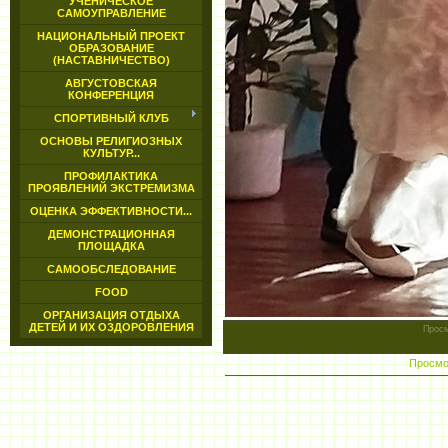
УЧЕНИЧЕСКОЕ
САМОУПРАВЛЕНИЕ
НАЦИОНАЛЬНЫЙ ПРОЕКТ
ОБРАЗОВАНИЕ
(НАСТАВНИЧЕСТВО)
АВГУСТОВСКАЯ
КОНФЕРЕНЦИЯ
СПОРТИВНЫЙ КЛУБ
ОСНОВЫ РЕЛИГИОЗНЫХ
КУЛЬТУР...
ПРОФИЛАКТИКА
ПРОЯВЛЕНИЙ ЭКСТРЕМИЗМА
ОЦЕНКА ЭФФЕКТИВНОСТИ...
ДЕМОНСТРАЦИОННАЯ
ПЛОЩАДКА
САМООБСЛЕДОВАНИЕ
FOOD
ОРГАНИЗАЦИЯ ОТДЫХА
ДЕТЕЙ И ИХ ОЗДОРОВЛЕНИЯ
Прос
Просмо